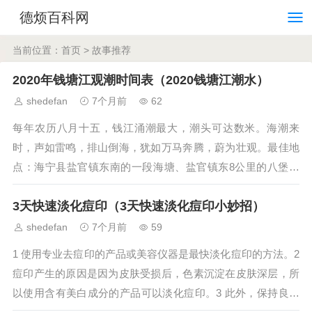
德烦百科网
当前位置：
首页
>
故事推荐
2020年钱塘江观潮时间表（2020钱塘江潮水）
shedefan
7个月前
62
每年农历八月十五，钱江涌潮最大，潮头可达数米。海潮来
时，声如雷鸣，排山倒海，犹如万马奔腾，蔚为壮观。最佳地
点：海宁县盐官镇东南的一段海塘、盐官镇东8公里的八堡、
盐官镇西12公里的老盐仓。试着回答一下这...
3天快速淡化痘印（3天快速淡化痘印小妙招）
shedefan
7个月前
59
1 使用专业去痘印的产品或美容仪器是最快淡化痘印的方法。2
痘印产生的原因是因为皮肤受损后，色素沉淀在皮肤深层，所
以使用含有美白成分的产品可以淡化痘印。3 此外，保持良好