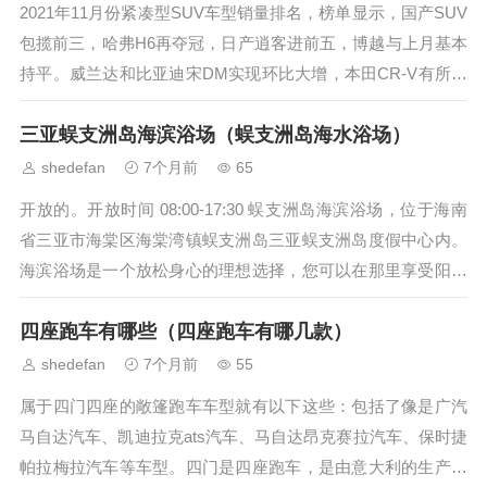
2021年11月份紧凑型SUV车型销量排名，榜单显示，国产SUV
包揽前三，哈弗H6再夺冠，日产逍客进前五，博越与上月基本
持平。威兰达和比亚迪宋DM实现环比大增，本田CR-V有所好
转，丰田RAV4荣放、...
三亚蜈支洲岛海滨浴场（蜈支洲岛海水浴场）
shedefan
7个月前
65
开放的。开放时间 08:00-17:30 蜈支洲岛海滨浴场，位于海南
省三亚市海棠区海棠湾镇蜈支洲岛三亚蜈支洲岛度假中心内。
海滨浴场是一个放松身心的理想选择，您可以在那里享受阳光
和海浪。海洋之...
四座跑车有哪些（四座跑车有哪几款）
shedefan
7个月前
55
属于四门四座的敞篷跑车车型就有以下这些：包括了像是广汽
马自达汽车、凯迪拉克ats汽车、马自达昂克赛拉汽车、保时捷
帕拉梅拉汽车等车型。四门是四座跑车，是由意大利的生产厂