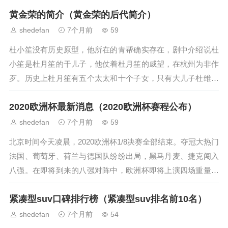
的生活习惯，如规律作息、饮食健...
黄金荣的简介（黄金荣的后代简介）
shedefan
7个月前
59
杜小笙没有历史原型，他所在的青帮确实存在，剧中介绍说杜
小笙是杜月笙的干儿子，他仗着杜月笙的威望，在杭州为非作
歹。历史上杜月笙有五个太太和十个子女，只有大儿子杜维藩
是领养的，其他都是亲生子女。杜月笙的干...
2020欧洲杯最新消息（2020欧洲杯赛程公布）
shedefan
7个月前
59
北京时间今天凌晨，2020欧洲杯1/8决赛全部结束。夺冠大热门
法国、葡萄牙、荷兰与德国队纷纷出局，黑马丹麦、捷克闯入
八强。在即将到来的八强对阵中，欧洲杯即将上演四场重量级
较量：分别是瑞士对阵西班牙、比...
紧凑型suv口碑排行榜（紧凑型suv排名前10名）
shedefan
7个月前
54