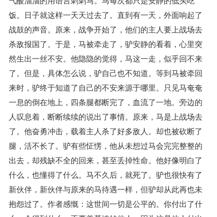
气酸溜溜的用语言刺刺马。马每次都只是安静的低头吃
饭。日子就这样一天天过去了。直到有一天，外面响起了
战鼓的声音。原来，战争开始了，他们的主人要上战场去
杀敌报国了。于是，马被牵走了，驴安静的看着，心里突
然生出一丝不安。他隐隐的觉得，马这一走，似乎回不来
了。但是，具体怎么说，驴自己也不知道。等到马被牵回
来时，驴终于知道了自己的不安来源于哪里。只见马奄奄
一息的倒在地上，四条腿都断完了，血流了一地。旁边的
人叹息着，断断续续的说出了事情。原来，马是上战场去
了。他奋勇冲击，载着主人杀了好多敌人。却也被砍断了
腿，活不长了。驴有些怔愣，他从未想过马会完完整整的
出去，却残缺不全的回来，甚至丢掉性命。他好像明白了
什么，也懂得了什么。马不久后，就死了。驴也很快有了
新伙伴，新伙伴与原来的马待遇一样，但驴却从此再也未
抱怨过了。作者感慨：这世间一切是公平的。你付出了什