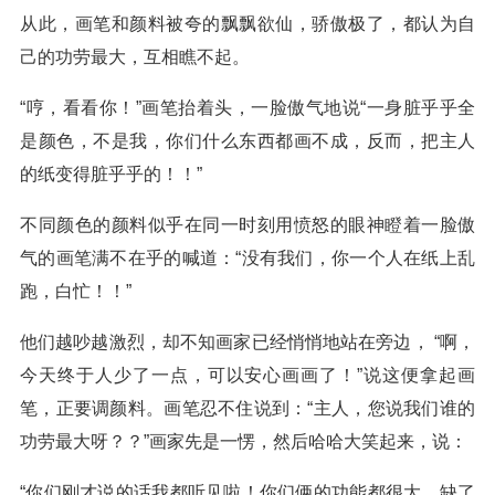
从此，画笔和颜料被夸的飘飘欲仙，骄傲极了，都认为自
己的功劳最大，互相瞧不起。
“哼，看看你！”画笔抬着头，一脸傲气地说“一身脏乎乎全
是颜色，不是我，你们什么东西都画不成，反而，把主人
的纸变得脏乎乎的！！”
不同颜色的颜料似乎在同一时刻用愤怒的眼神瞪着一脸傲
气的画笔满不在乎的喊道：“没有我们，你一个人在纸上乱
跑，白忙！！”
他们越吵越激烈，却不知画家已经悄悄地站在旁边， “啊，
今天终于人少了一点，可以安心画画了！”说这便拿起画
笔，正要调颜料。画笔忍不住说到：“主人，您说我们谁的
功劳最大呀？？”画家先是一愣，然后哈哈大笑起来，说：
“你们刚才说的话我都听见啦！你们俩的功能都很大，缺了