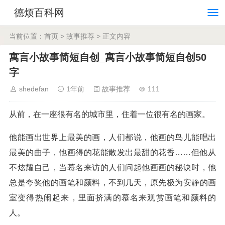
德烦百科网
当前位置：
首页
>
故事推荐
> 正文内容
寓言小故事简短自创_寓言小故事简短自创50
字
shedefan
1年前
故事推荐
111
从前，在一座很有名的城市里，住着一位很有名的画家。
他能画出世界上最美的画，人们都说，他画的鸟儿能唱出
最美的曲子，他画得的花能散发出最甜的花香……但他从
不炫耀自己，当慕名来访的人们问起他画画的秘诀时，他
总是夸奖他的画笔和颜料，不到几天，原先极为安静的画
室变得热闹起来，里面挤满的慕名来观赏画笔和颜料的
人。