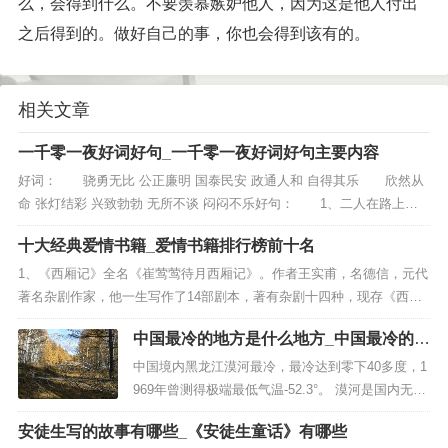
么，会得到什么。不要羡慕嫉妒他人，因为这是他人付出
之后得到的。做好自己的事，你也会得到该有的。
相关文章
一千零一夜好词好句_一千零一夜好词好句主要内容
好词： 骁勇无比 公正廉明 国泰民安 政通人和 自得其乐 欣然从
命 张灯结彩 兴致勃勃 无所不谈 闷闷不乐好句： 1、二人在路上不
知走了多少天，过了多少夜，跋山涉水，风尘仆仆，直到来到一个草地
十大经典爱情书籍_爱情书籍排行榜前十名
的...
1、《西厢记》全名《崔莺莺待月西厢记》。作者王实甫，名德信，元代
著名杂剧作家，他一生写作了14部剧本，著有杂剧十四种，现存《西厢
记》、《丽春堂》、《破窑记》三种。《破窑记》写刘月娥和吕蒙正悲
中国最冷的地方是什么地方_中国最冷的地
欢离合的故...
方是什么地方哈尔滨
中国境内黑龙江漠河最冷，最冷达到零下40多度，1
969年曾测得极端最低气温-52.3°。 漠河是国内无污
染的天然净土之一，是国家生态安全重要保障区、
安徒生写的故事有哪些_《安徒生童话》有哪些
黑龙江省生态功能保护区，全年“优良”空气天数达35