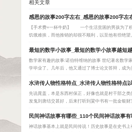
相关文章
感恩的故事200字左右_感恩的故事200字左
【手术费=一杯牛奶】 一个生活贫困的男孩为了
饥饿难挨，而他推销的却很不顺利，以至他有些绝望。
最短的数学小故事_最短的数学小故事越短
数学家有趣的故事:诺伯特维纳的故事 世纪著名数学
学毕业了。几年后，他又通过了博士论文答辩，成为美
水浒传人物性格特点_水浒传人物性格特点
先说晁盖，本是东西村保正，好像也就是村干部之类
发鬼刘唐结交甚好，后来打听到粱中书有一批金银财宝
民间神话故事有哪些_110个民间神话故事有
神话故事基本上就是民间传说！历史故事是在史书上