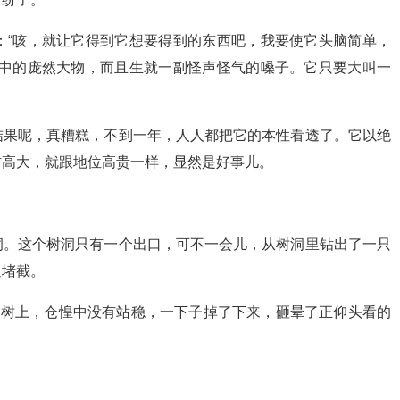
：“咳，就让它得到它想要得到的东西吧，我要使它头脑简单，
口中的庞然大物，而且生就一副怪声怪气的嗓子。它只要大叫一
结果呢，真糟糕，不到一年，人人都把它的本性看透了。它以绝
材高大，就跟地位高贵一样，显然是好事儿。
洞。这个树洞只有一个出口，可不一会儿，从树洞里钻出了一只
追堵截。
在树上，仓惶中没有站稳，一下子掉了下来，砸晕了正仰头看的