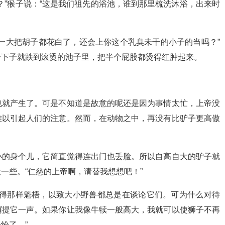
？”猴子说：“这是我们祖先的浴池，谁到那里梳洗沐浴，出来时
一大把胡子都花白了，还会上你这个乳臭未干的小子的当吗？”
一下子就跌到滚烫的池子里，把半个屁股都烫得红肿起来。
也就产生了。可是不知道是故意的呢还是因为事情太忙，上帝没
难以引起人们的注意。然而，在动物之中，再没有比驴子更高傲
小的身个儿，它简直觉得连出门也丢脸。所以自高自大的驴子就
一些。“仁慈的上帝啊，请替我想想吧！”
生得那样魁梧，以致大小野兽都总是在谈论它们。可为什么对待
屑提它一声。如果你让我像牛犊一般高大，我就可以使狮子不再
纷了。”