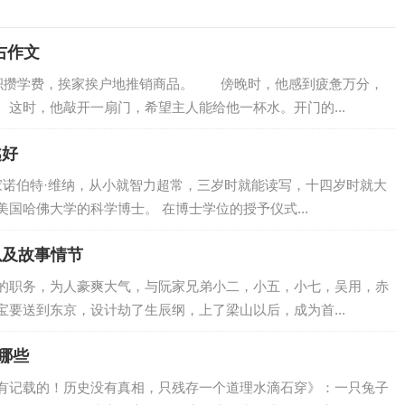
右作文
积攒学费，挨家挨户地推销商品。 傍晚时，他感到疲惫万分，
这时，他敲开一扇门，希望主人能给他一杯水。开门的...
越好
家诺伯特·维纳，从小就智力超常，三岁时就能读写，十四岁时就大
国哈佛大学的科学博士。 在博士学位的授予仪式...
以及故事情节
的职务，为人豪爽大气，与阮家兄弟小二，小五，小七，吴用，赤
要送到东京，设计劫了生辰纲，上了梁山以后，成为首...
哪些
有记载的！历史没有真相，只残存一个道理水滴石穿》：一只兔子