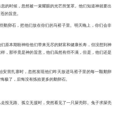
休息的时候，忽然被一束耀眼的光芒所笼罩。他们知道神就要出
上苍的旨意。
一些鹅卵石，把他们放在你们的马褡子里。明天晚上，你们会非
他们原本期盼神给他们带来无尽的财富和健康长寿，但没想到神
怎样，那毕竟是神的旨意，他们虽然有些不满，但是，他们还是
始安营扎寨时，忽然发现他们昨天放进马褡子里的每一颗鹅卵
后悔极了，后悔没有拣拾更多的鹅卵石。
己走投无路、孤立无援时，突然看见了一只屎壳郎。兔子求屎壳
。