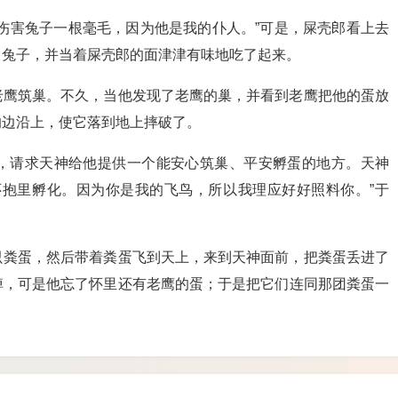
伤害兔子一根毫毛，因为他是我的仆人。”可是，屎壳郎看上去
了兔子，并当着屎壳郎的面津津有味地吃了起来。
老鹰筑巢。不久，当他发现了老鹰的巢，并看到老鹰把他的蛋放
的边沿上，使它落到地上摔破了。
，请求天神给他提供一个能安心筑巢、平安孵蛋的地方。天神
怀抱里孵化。因为你是我的飞鸟，所以我理应好好照料你。”于
只粪蛋，然后带着粪蛋飞到天上，来到天神面前，把粪蛋丢进了
掉，可是他忘了怀里还有老鹰的蛋；于是把它们连同那团粪蛋一