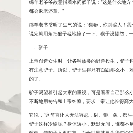
绵羊老爷爷故意指着水问猴子说：”这是什么地方
都会返老还童。”
绵羊老爷爷听了生气的说：“猢狲，你别骗人！我
说完就用角把猴子猛地撞了一下。猴子没提防，
二、驴子
上帝创造众生时，让各种族类的野兽投生，驴子
有注意驴子。所以，驴子生得只有白鼬那么小，
的了。
驴子渴望着引起大家的重视，可是看看自己那么
不断地用祷告和上帝纠缠，要求上帝让他长得高大
它说，“这简直让人无法容忍，豺、狮、象，都
驴子这样冷酷呢？身体矮小，默默无闻，谁都不
骄傲，使豹子不再狂妄，而全世界就要为我议论纷