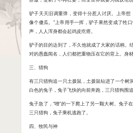
驴子天天旧调重弹，变得十分惹人讨厌。上帝想
像个傻瓜。”上帝用手一挥，驴子果然变成了牲
声，人人浑身都会起鸡皮疙瘩。
驴子的目的达到了，不久他就成了大家的话柄。
对的愚蠢闻名，人们都把重物压在它的背上。身
三、猎狗
有三只猎狗追一只土拨鼠，土拨鼠钻进了一个树
白色的兔子，兔子飞快的向前奔跑，三只猎狗围
兔子急了，“噌”的一下爬上了另一颗大树。兔子
三只猎狗，兔子乘机逃跑了。
四、牧民与神