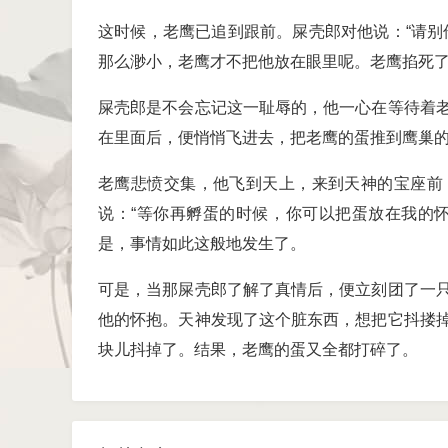
这时候，老鹰已追到跟前。屎壳郎对他说：“请别
那么渺小，老鹰才不把他放在眼里呢。老鹰掐死
屎壳郎是不会忘记这一耻辱的，他一心在等待着
在里面后，便悄悄飞进去，把老鹰的蛋推到鹰巢
老鹰悲愤交集，他飞到天上，来到天神的宝座前
说：“等你再孵蛋的时候，你可以把蛋放在我的
是，事情如此这般地发生了。
可是，当那屎壳郎了解了真情后，便立刻团了一
他的怀抱。天神发现了这个脏东西，想把它抖搂
块儿抖掉了。结果，老鹰的蛋又全都打碎了。