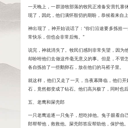
一天晚上，一群游牧部落的牧民正准备安营扎寨
现了，因此，他们满怀殷切的期盼，恭候着来自
神出现了，神开始说话了：“你们沿途要多拣拾
常快乐，但也会非常后悔。”
说完，神就消失了。牧民们感到非常失望，因为
却吩咐他们去做这件毫无意义的事。但是，不管
各自拣拾了一些鹅卵石，放在他们的马褡子里。
就这样，他们又走了一天，当夜幕降临，他们开
石，竟然都变成了钻石。他们高兴极了，同时也
五、老鹰和屎壳郎
一只老鹰追逐一只兔子，想吃掉他。兔子眼看自
郎帮帮他，救救他。屎壳郎答应帮助他，保护他