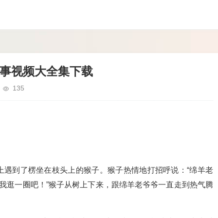
故事视频大全集下载
135
上遇到了楞坐在枝头上的猴子。猴子热情地打招呼说：“绵羊老
陪我逛一圈吧！”猴子从树上下来，跟绵羊老爷爷一直走到热气腾