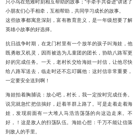
只小鸟在危难时刻相互帮助的故事；“手牵手共奋进”讲述了
小朋友们心手相牵，互相帮助，共同学习成长的故事。
这些故事都寓意深刻，富有教育意义，是一年级想要了解
英雄小故事的好选择。
抗日战争时期，在龙门村里有一个放羊的孩子叫海娃，他
既勇敢又机灵，因而被选为儿童团的团长，协助八路军更
好的完成任务。一天，老村长交给海娃一封信，让他尽快
给八路军送去，临走时还不忘叮嘱他：这封信非常重要，
一定要安全送到啊！
海娃拍着胸脯说：放心吧，村长，我一定按时完成任务。
说完就急忙把信揣好，赶着羊群上路了。可是走着走着海
娃，发现前面有一大堆人马浩浩荡荡的向这边走来。不
好，！这是敌人的扫荡队伍。海娃心想：千万不能让信落
到敌人的手里。