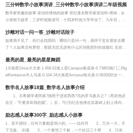
三分钟数学小故事演讲_三分钟数学小故事演讲二年级视频
依赖...
数学家有趣的故事:诺伯特维纳的故事 世纪著名数学家诺伯特·维纳，从
小就智力超常，三岁时就能读写，十四岁时就大学毕业了。几年后，他
又通过了博士论文答辩，成为美国哈佛大学的科学博士。 在博士学位的
沙雕对话一问一答_沙雕对话段子
授予仪式...
如果我不见了，你们会找我吗，哪怕只是问一句，易烊千玺女朋友去哪
了？人如果没有梦想，那跟无忧无虑有什么区别呢想到你就脸红 见你不
用腮红干啥啥不行，吃饭第一名我保持年轻的秘诀：谎报年龄高价出售
最亮的星_最亮的星星舞蹈
本人脑子没有...
1天狼星Sirius大犬座-1.458.62老人星Canopus船底座-0.73803南门二Rig
elKentaurus半人马座-0.104.34大角星Arcturus牧夫座-0.06305织女一V
e...
数学名人故事18篇_数学名人故事介绍
1、古希腊学者阿基?德死于进攻西西?岛的罗马敌兵之?（死前他还
在主：“不要弄坏我的圆”。）后，?们为纪念他便在其墓碑上刻上球内切
于圆柱的图形，以纪念他发现球的体积和表?积均为其外切圆柱体积和
励志感人故事300字_励志感人小故事
表?积...
1、若不团结，任何力量都是弱小的。——拉封丹 2、万夫一力，天
下无敌。-刘基 3、一个篱笆三个桩，一个好汉三个帮 4、只有美