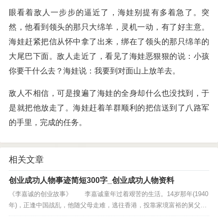
眼看着敌人一步步的逼近了，海娃别提有多着急了。突
然，他看到领头的那只大绵羊，灵机一动，有了好主意。
海娃赶紧把信从怀中拿了出来，绑在了领头的那只绵羊的
大尾巴下面。敌人走近了，看见了海娃恶狠狠的说：小孩
你要干什么去？海娃说：我要到对面山上放羊去。
敌人不相信，可是搜遍了海娃的全身却什么也没找到，于
是就把他放走了。海娃赶着羊群顺利的把信送到了八路军
的手里，完成的任务。
相关文章
创业成功人物事迹简短300字_创业成功人物资料
《李嘉诚的创业故事》 李嘉诚童年过着艰苦的生活。14岁那年(1940
年)，正逢中国战乱，他随父母走难，逃往香港，投靠家境富裕的舅父庄
静庵，可惜不久父亲因病去世。身为长子的李嘉诚，为了养家糊口及不