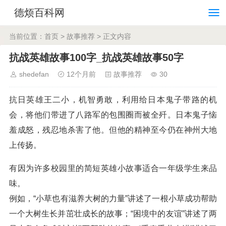
德烦百科网
当前位置：
首页
>
故事推荐
> 正文内容
抗战英雄故事100字_抗战英雄故事50字
shedefan
12个月前
故事推荐
30
抗日英雄王二小，机智勇敢，利用给日本鬼子带路的机
会，将他们带进了八路军的包围圈而被全歼。日本鬼子恼
羞成怒，残忍地杀害了他。但他的精神至今仍在神州大地
上传扬。
有因为许多校园里的简短英雄小故事适合一年级学生来品
味。
例如，“小草也有滋养大树的力量”讲述了一根小草成功帮助
一个大树生长并茁壮成长的故事；“困境中的友谊”讲述了两